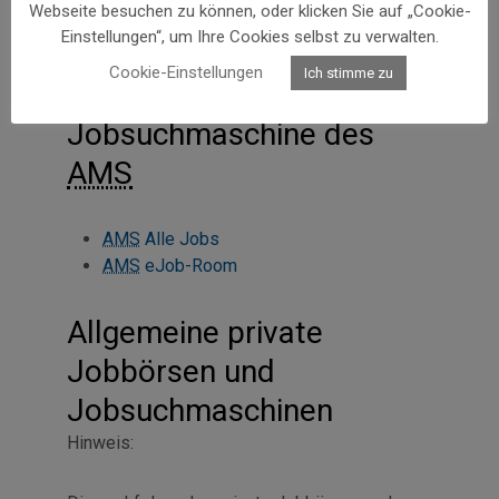
und Jobsuchmaschinen
Webseite besuchen zu können, oder klicken Sie auf „Cookie-
Einstellungen“, um Ihre Cookies selbst zu verwalten.
Cookie-Einstellungen
Ich stimme zu
Jobbörse und
Jobsuchmaschine des
AMS
AMS
Alle Jobs
AMS
eJob-Room
Allgemeine private
Jobbörsen und
Jobsuchmaschinen
Hinweis: