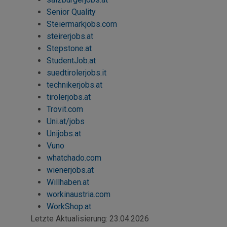
Senior Quality
Steiermarkjobs.com
steirerjobs.at
Stepstone
.at
StudentJob.at
suedtirolerjobs.it
technikerjobs.at
tirolerjobs.at
Trovit.com
Uni.at/jobs
Unijobs.at
Vuno
whatchado.com
wienerjobs.at
Willhaben.at
workinaustria.com
WorkShop
.at
Letzte Aktualisierung:
23.04.2026