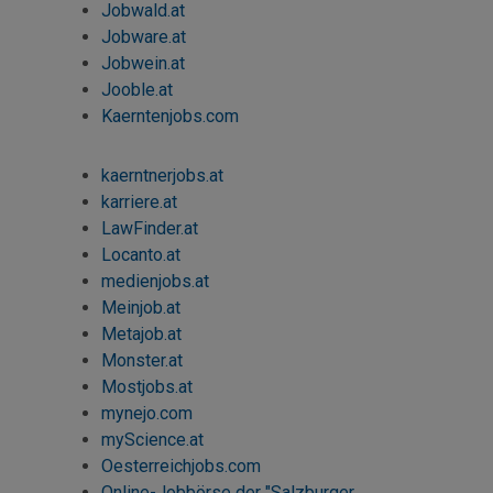
Jobwald.at
Jobware.at
Jobwein.at
Jooble.at
Kaerntenjobs.com
kaerntnerjobs.at
karriere.at
LawFinder.at
Locanto.at
medienjobs.at
Meinjob.at
Metajob.at
Monster.at
Mostjobs
.at
mynejo.com
myScience
.at
Oesterreichjobs.com
Online-Jobbörse der "Salzburger