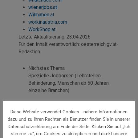
wienerjobs.at
Willhaben.at
workinaustria.com
WorkShop
.at
Letzte Aktualisierung:
23.04.2026
Für den Inhalt verantwortlich:
oesterreich.gv.at-
Redaktion
Nächstes Thema
Spezielle Jobbörsen (Lehrstellen,
Behinderung, Menschen ab 50 Jahren,
einzelne Branchen)
Diese Website verwendet Cookies - nähere Informationen
dazu und zu Ihren Rechten als Benutzer finden Sie in unserer
Datenschutzerklärung am Ende der Seite. Klicken Sie auf „Ich
Allgemeine Jobbörsen
stimme zu“, um Cookies zu akzeptieren und direkt unsere