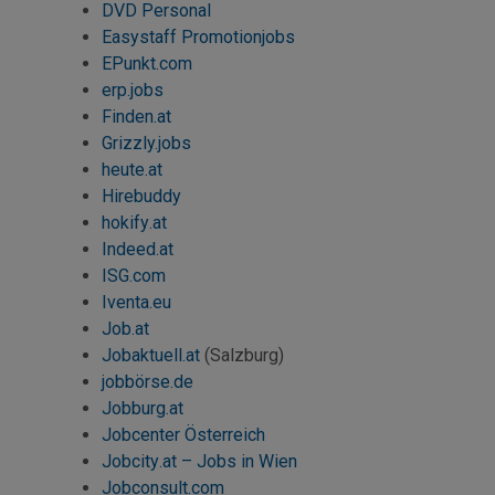
DVD Personal
Easystaff Promotionjobs
EPunkt.com
erp.jobs
Finden.at
Grizzly.jobs
heute.at
Hirebuddy
hokify
.at
Indeed
.at
ISG.com
Iventa.eu
Job
.at
Jobaktuell.at
(Salzburg)
jobbörse.de
Jobburg.at
Jobcenter Österreich
Jobcity
.at –
Jobs
in Wien
Jobconsult
.com