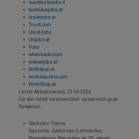
suedtirolerjobs.it
technikerjobs.at
tirolerjobs.at
Trovit.com
Uni.at/jobs
Unijobs.at
Vuno
whatchado.com
wienerjobs.at
Willhaben.at
workinaustria.com
WorkShop
.at
Letzte Aktualisierung:
23.04.2026
Für den Inhalt verantwortlich:
oesterreich.gv.at-
Redaktion
Nächstes Thema
Spezielle Jobbörsen (Lehrstellen,
Behinderung, Menschen ab 50 Jahren,