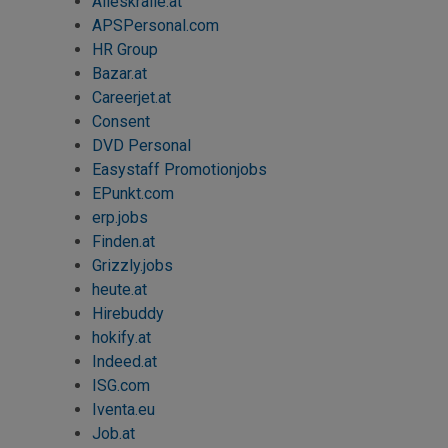
Alleskralle.at
APSPersonal.com
HR Group
Bazar.at
Careerjet
.at
Consent
DVD Personal
Easystaff Promotionjobs
EPunkt.com
erp.jobs
Finden.at
Grizzly.jobs
heute.at
Hirebuddy
hokify
.at
Indeed
.at
ISG.com
Iventa.eu
Job
.at