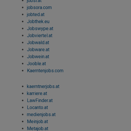
jobsi.at
jobsora.com
jobted.at
Jobthek.eu
Jobswype
.at
Jobviertel.at
Jobwald.at
Jobware.at
Jobwein.at
Jooble.at
Kaerntenjobs.com
kaerntnerjobs.at
karriere.at
LawFinder.at
Locanto.at
medienjobs.at
Meinjob.at
Metajob.at