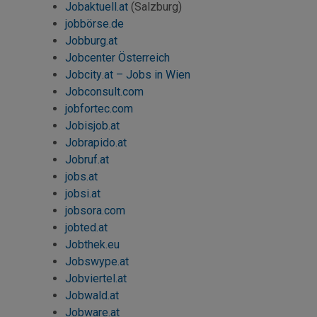
Jobaktuell.at
(Salzburg)
jobbörse.de
Jobburg.at
Jobcenter Österreich
Jobcity
.at –
Jobs
in Wien
Jobconsult
.com
jobfortec
.com
Jobisjob
.at
Jobrapido.at
Jobruf.at
jobs
.at
jobsi.at
jobsora.com
jobted.at
Jobthek.eu
Jobswype
.at
Jobviertel.at
Jobwald.at
Jobware.at