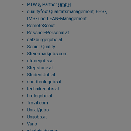
PTW
&
Partner
GmbH
qualityfox: Qualitätsmanagement, EHS-,
IMS- und LEAN-Management
RemoteScout
Ressner-Personal.at
salzburgerjobs.at
Senior Quality
Steiermarkjobs.com
steirerjobs.at
Stepstone
.at
StudentJob.at
suedtirolerjobs.it
technikerjobs.at
tirolerjobs.at
Trovit.com
Uni.at/jobs
Unijobs.at
Vuno
whatchado.com