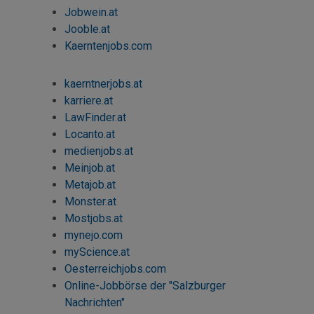
Jobwein.at
Jooble.at
Kaerntenjobs.com
kaerntnerjobs.at
karriere.at
LawFinder.at
Locanto.at
medienjobs.at
Meinjob.at
Metajob.at
Monster.at
Mostjobs
.at
mynejo.com
myScience
.at
Oesterreichjobs.com
Online-Jobbörse der "Salzburger
Nachrichten"