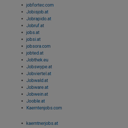
jobfortec
.com
Jobisjob
.at
Jobrapido.at
Jobruf.at
jobs
.at
jobsi.at
jobsora.com
jobted.at
Jobthek.eu
Jobswype
.at
Jobviertel.at
Jobwald.at
Jobware.at
Jobwein.at
Jooble.at
Kaerntenjobs.com
kaerntnerjobs.at