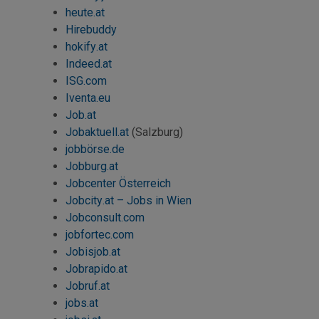
heute.at
Hirebuddy
hokify
.at
Indeed
.at
ISG.com
Iventa.eu
Job
.at
Jobaktuell.at
(Salzburg)
jobbörse.de
Jobburg.at
Jobcenter Österreich
Jobcity
.at –
Jobs
in Wien
Jobconsult
.com
jobfortec
.com
Jobisjob
.at
Jobrapido.at
Jobruf.at
jobs
.at