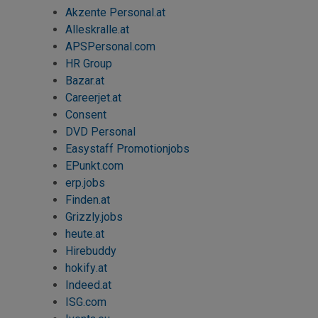
Akzente Personal.at
Alleskralle.at
APSPersonal.com
HR Group
Bazar.at
Careerjet
.at
Consent
DVD Personal
Easystaff Promotionjobs
EPunkt.com
erp.jobs
Finden.at
Grizzly.jobs
heute.at
Hirebuddy
hokify
.at
Indeed
.at
ISG.com