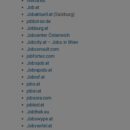
Iventa.eu
Job
.at
Jobaktuell.at
(Salzburg)
jobbörse.de
Jobburg.at
Jobcenter Österreich
Jobcity
.at –
Jobs
in Wien
Jobconsult
.com
jobfortec
.com
Jobisjob
.at
Jobrapido.at
Jobruf.at
jobs
.at
jobsi.at
jobsora.com
jobted.at
Jobthek.eu
Jobswype
.at
Jobviertel.at