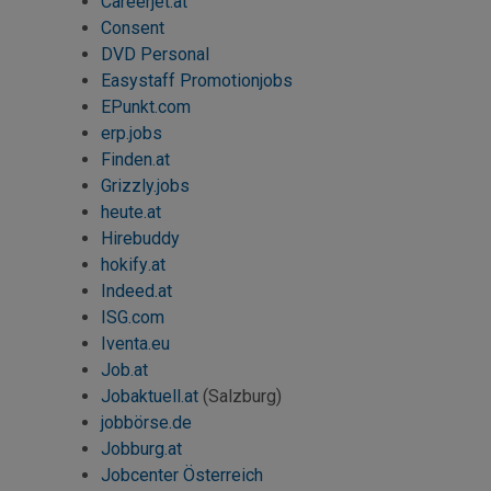
Careerjet
.at
Consent
DVD Personal
Easystaff Promotionjobs
EPunkt.com
erp.jobs
Finden.at
Grizzly.jobs
heute.at
Hirebuddy
hokify
.at
Indeed
.at
ISG.com
Iventa.eu
Job
.at
Jobaktuell.at
(Salzburg)
jobbörse.de
Jobburg.at
Jobcenter Österreich