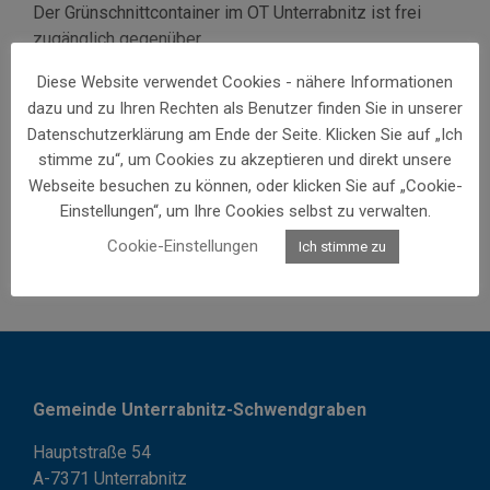
Der Grünschnittcontainer im OT Unterrabnitz ist frei
zugänglich gegenüber
dem Altstoffsammelzentrum (Kreuzung Sportplatz)
Diese Website verwendet Cookies - nähere Informationen
aufgestellt.
dazu und zu Ihren Rechten als Benutzer finden Sie in unserer
Im OT Schwendgraben steht der Container beim
Datenschutzerklärung am Ende der Seite. Klicken Sie auf „Ich
„Stierstadel“ in der Mitterau.
stimme zu“, um Cookies zu akzeptieren und direkt unsere
Webseite besuchen zu können, oder klicken Sie auf „Cookie-
Bitte halten wir die Plätze sauber !
Einstellungen“, um Ihre Cookies selbst zu verwalten.
Cookie-Einstellungen
Ich stimme zu
Gemeinde Unterrabnitz-Schwendgraben
Hauptstraße 54
A-7371 Unterrabnitz