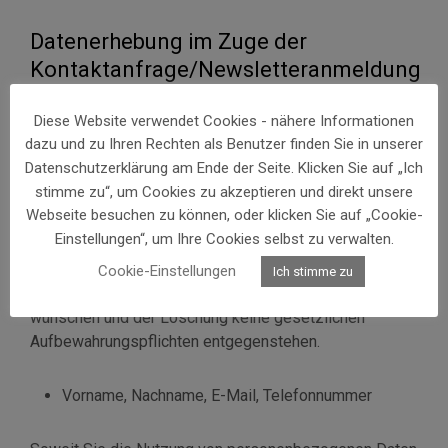
Datenerhebung im Zuge der
Kontaktanfrage/Newsletteranmeldung
Diese Website verwendet Cookies - nähere Informationen
Wenn Sie unser Online-Kontaktformular ausfüllen,
dazu und zu Ihren Rechten als Benutzer finden Sie in unserer
nutzen wir diese Informationen, um Sie in Bezug auf Ihr
Datenschutzerklärung am Ende der Seite. Klicken Sie auf „Ich
Interesse zu kontaktieren. Diese Daten werden
stimme zu“, um Cookies zu akzeptieren und direkt unsere
ausschließlich für die Beantwortung Ihres Anliegens
Webseite besuchen zu können, oder klicken Sie auf „Cookie-
bzw. für die Kontaktaufnahme und die damit
Einstellungen“, um Ihre Cookies selbst zu verwalten.
verbundene technische Administration gespeichert und
verwendet. Ihre Daten werden nach abschließender
Cookie-Einstellungen
Ich stimme zu
Bearbeitung Ihrer Anfrage gelöscht, sofern Sie diese
wünschen und der Löschung keine gesetzlichen
Aufbewahrungspflichten entgegenstehen.
Vorname, Nachname, E-Mail, Telefonnummer