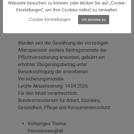
Webseite besuchen zu können, oder klicken Sie auf „Cookie-
Regelpensionsalter ausbezahlt und geht
Einstellungen“, um Ihre Cookies selbst zu verwalten.
anschließend, ohne Änderung der Höhe, in eine
"normale"
Alterspension
über.
Cookie-Einstellungen
Ich stimme zu
Hinweis:
Wurden seit der Gewährung der vorzeitigen
Alterspension weitere Beitragsmonate der
Pflichtversicherung erworben, gebührt ein
erhöhter Steigerungsbetrag unter
Berücksichtigung der erworbenen
Versicherungsmonate.
Letzte Aktualisierung:
14.04.2026
Für den Inhalt verantwortlich:
Bundesministerium für Arbeit, Soziales,
Gesundheit, Pflege und Konsumentenschutz
Vorheriges Thema
Pensionswegfall