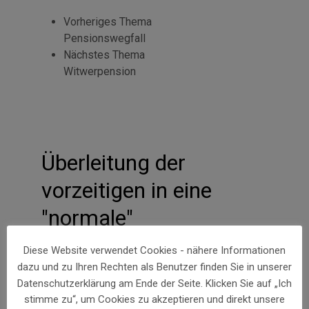
Vorheriges Thema
Pensionswegfall
Nächstes Thema
Witwerpension
Überleitung der
vorzeitigen in eine
"normale"
Alterspension
Diese Website verwendet Cookies - nähere Informationen
dazu und zu Ihren Rechten als Benutzer finden Sie in unserer
Datenschutzerklärung am Ende der Seite. Klicken Sie auf „Ich
Die vorzeitige Alterspension bei langer
stimme zu“, um Cookies zu akzeptieren und direkt unsere
Versicherungsdauer wird vorerst bis zum