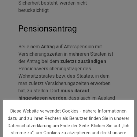
Sicherheit besteht, werden nicht
berücksichtigt.
Pensionsantrag
Bei einem Antrag auf Alterspension mit
Versicherungszeiten in mehreren Staaten ist
der Antrag bei dem
zuletzt zuständigen
Pensionsversicherungsträger des
Wohnsitzstaates
bzw.
des Staates, in dem
man zuletzt Versicherungszeiten erworben
hat, zu stellen. Dort
muss darauf
hingewiesen werden
, dass auch im Ausland
Versicherungszeiten erworben wurden. Es ist
Diese Website verwendet Cookies - nähere Informationen
jedoch nicht notwendig, in jedem Vertragsstaat
dazu und zu Ihren Rechten als Benutzer finden Sie in unserer
eine Pension gesondert zu beantragen. Der
Datenschutzerklärung am Ende der Seite. Klicken Sie auf „Ich
Pensionsversicherungsträger, bei dem der
stimme zu“, um Cookies zu akzeptieren und direkt unsere
Antrag gestellt wurde, leitet
automatisch
das