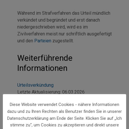
Während im Strafverfahren das Urteil mündlich
verkündet und begründet und erst danach
niedergeschrieben wird, wird es im
Zivilverfahren meist nur schriftlich ausgefertigt
und den
Parteien
zugestellt.
Weiterführende
Informationen
Urteilsverkündung
Letzte Aktualisierung:
06.03.2026
Für den Inhalt verantwortlich:
oesterreich.gv.at-
Diese Website verwendet Cookies - nähere Informationen
Redaktion
dazu und zu Ihren Rechten als Benutzer finden Sie in unserer
Datenschutzerklärung am Ende der Seite. Klicken Sie auf „Ich
stimme zu“, um Cookies zu akzeptieren und direkt unsere