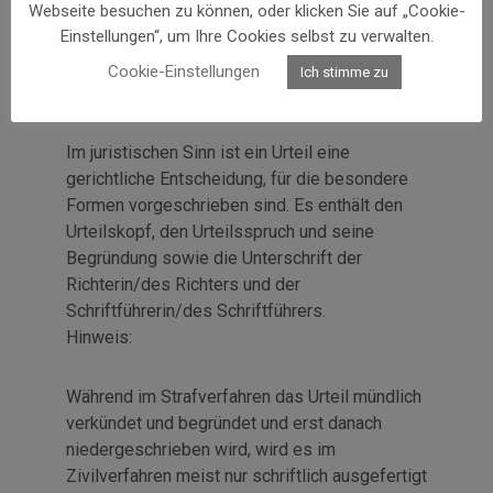
Webseite besuchen zu können, oder klicken Sie auf „Cookie-
Einstellungen“, um Ihre Cookies selbst zu verwalten.
Cookie-Einstellungen
Ich stimme zu
Urteil
Im juristischen Sinn ist ein Urteil eine
gerichtliche Entscheidung, für die besondere
Formen vorgeschrieben sind. Es enthält den
Urteilskopf, den Urteilsspruch und seine
Begründung sowie die Unterschrift der
Richterin/des Richters und der
Schriftführerin/des Schriftführers.
Hinweis:
Während im Strafverfahren das Urteil mündlich
verkündet und begründet und erst danach
niedergeschrieben wird, wird es im
Zivilverfahren meist nur schriftlich ausgefertigt