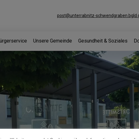
post@unterrabnitz-schwendgraben.bgld.g
ürgerservice
Unsere Gemeinde
Gesundheit & Soziales
Do