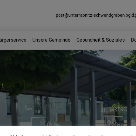
post@unterrabnitz-schwendgraben.bgld.g
ürgerservice
Unsere Gemeinde
Gesundheit & Soziales
Do