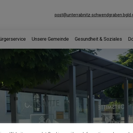
post@unterrabnitz-schwendgraben.bgld.g
ürgerservice
Unsere Gemeinde
Gesundheit & Soziales
Do