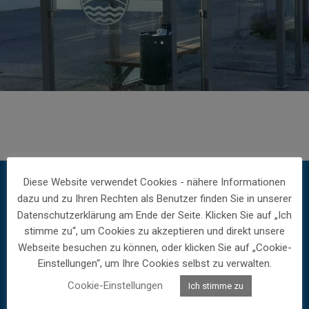
Diese Website verwendet Cookies - nähere Informationen
dazu und zu Ihren Rechten als Benutzer finden Sie in unserer
Gemeinde Unterrabnitz-Schwendgraben
Datenschutzerklärung am Ende der Seite. Klicken Sie auf „Ich
stimme zu“, um Cookies zu akzeptieren und direkt unsere
Hauptstraße 54
Webseite besuchen zu können, oder klicken Sie auf „Cookie-
A-7371 Unterrabnitz
Einstellungen“, um Ihre Cookies selbst zu verwalten.
Cookie-Einstellungen
Ich stimme zu
+43 2616 8877
post@unterrabnitz-schwendgraben.bgld.gv.at