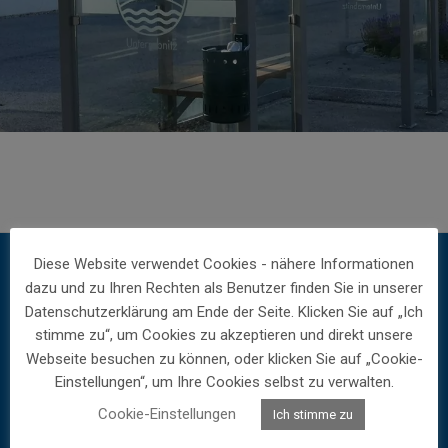
Diese Website verwendet Cookies - nähere Informationen
dazu und zu Ihren Rechten als Benutzer finden Sie in unserer
Gemeinde Unterrabnitz-Schwendgraben
Datenschutzerklärung am Ende der Seite. Klicken Sie auf „Ich
stimme zu“, um Cookies zu akzeptieren und direkt unsere
Hauptstraße 54
Webseite besuchen zu können, oder klicken Sie auf „Cookie-
A-7371 Unterrabnitz
Einstellungen“, um Ihre Cookies selbst zu verwalten.
Cookie-Einstellungen
Ich stimme zu
+43 2616 8877
post@unterrabnitz-schwendgraben.bgld.gv.at