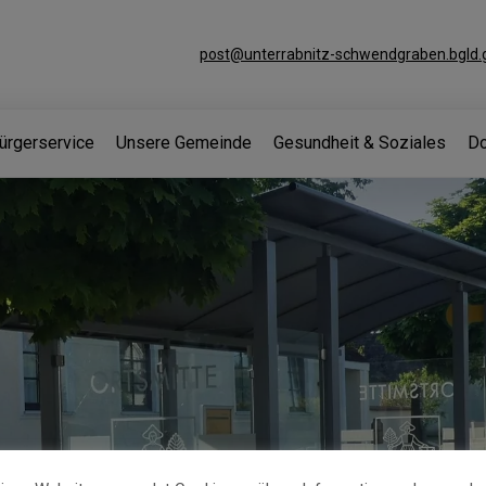
post@unterrabnitz-schwendgraben.bgld.g
ürgerservice
Unsere Gemeinde
Gesundheit & Soziales
Do