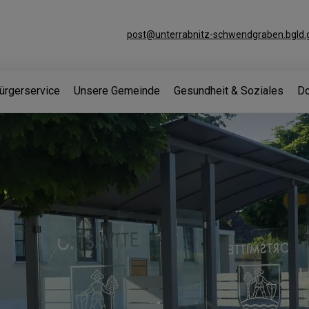
post@unterrabnitz-schwendgraben.bgld.g
ürgerservice
Unsere Gemeinde
Gesundheit & Soziales
Do