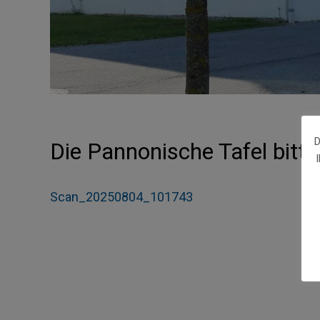
D
Die Pannonische Tafel bitt
Scan_20250804_101743