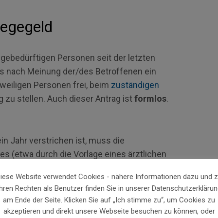
legegeld
gebedürftigen Personen seit der letzten
ss nach Meinung der/des Betroffenen ein
eweiligen Personen frei, beim
zuständigen
zu stellen. Auch dieser Antrag ist
formlos
.
n Jahr verstrichen ist, muss die
 (etwa durch die Vorlage eines ärztlichen
es) bescheinigt werden. Kann keine
iese Website verwendet Cookies - nähere Informationen dazu und 
s nachgewiesen werden, ist dieser Antrag vom
Ihren Rechten als Benutzer finden Sie in unserer Datenschutzerklärun
am Ende der Seite. Klicken Sie auf „Ich stimme zu“, um Cookies zu
akzeptieren und direkt unsere Webseite besuchen zu können, oder