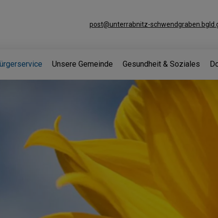
post@unterrabnitz-schwendgraben.bgld.g
ürgerservice
Unsere Gemeinde
Gesundheit & Soziales
Do