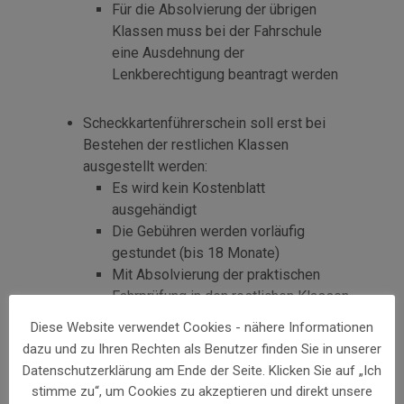
Für die Absolvierung der übrigen
Klassen muss bei der Fahrschule
eine Ausdehnung der
Lenkberechtigung beantragt werden
Scheckkartenführerschein soll erst bei
Bestehen der restlichen Klassen
ausgestellt werden:
Es wird kein Kostenblatt
ausgehändigt
Die Gebühren werden vorläufig
gestundet (bis 18 Monate)
Mit Absolvierung der praktischen
Fahrprüfung in den restlichen Klassen
wird nach Bezahlung der Gebühren
Diese Website verwendet Cookies - nähere Informationen
die Herstellung des
dazu und zu Ihren Rechten als Benutzer finden Sie in unserer
Scheckkartenführerscheins
Datenschutzerklärung am Ende der Seite. Klicken Sie auf „Ich
veranlasst
stimme zu“, um Cookies zu akzeptieren und direkt unsere