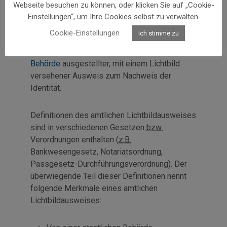
Amtlicher
Webseite besuchen zu können, oder klicken Sie auf „Cookie-
Einstellungen“, um Ihre Cookies selbst zu verwalten.
Lichtbildausweis
Cookie-Einstellungen
Ich stimme zu
Ein amtlicher Lichtbildausweis ist ein von einer
Behörde
ausgestellter, mit einem Lichtbild
versehener Ausweis zum Nachweis der
Identität.
Definitionen des amtlichen Lichtbildausweises
sind in verschiedenen Gesetzen
bzw.
Verordnungen enthalten (
z.B.
Bankwesengesetz, Notariatsordnung,
Passgesetz-Durchführungsverordnung). Der
überwiegende Teil dieser Definitionen nennt
folgende Merkmale eines amtlichen
Lichtbildausweises: