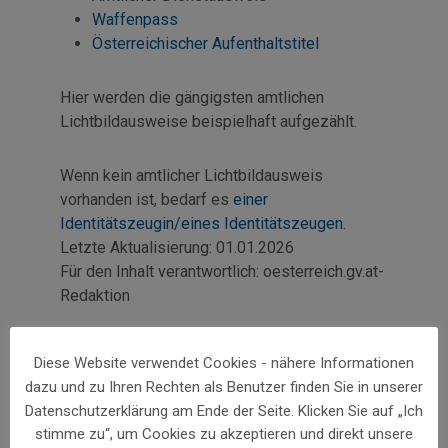
Waffenpass
Österreichischer Aufenthaltstitel
Hier werden die gängigsten amtlichen
Lichtbildausweise beispielhaft aufgezählt.
Wenn kein amtlicher Lichtbildausweis
vorhanden ist, bedarf es
einer
Identitätszeugin/eines Identitätszeugen
.
Letzte Aktualisierung:
01.01.2026
Für den Inhalt verantwortlich:
oesterreich.gv.at-
Redaktion
Diese Website verwendet Cookies - nähere Informationen
dazu und zu Ihren Rechten als Benutzer finden Sie in unserer
Datenschutzerklärung am Ende der Seite. Klicken Sie auf „Ich
stimme zu“, um Cookies zu akzeptieren und direkt unsere