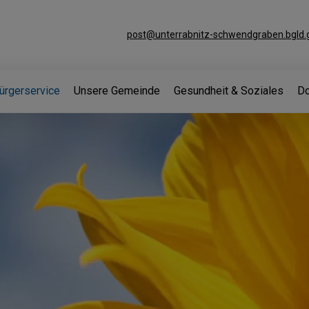
post@unterrabnitz-schwendgraben.bgld.g
ürgerservice
Unsere Gemeinde
Gesundheit & Soziales
Do