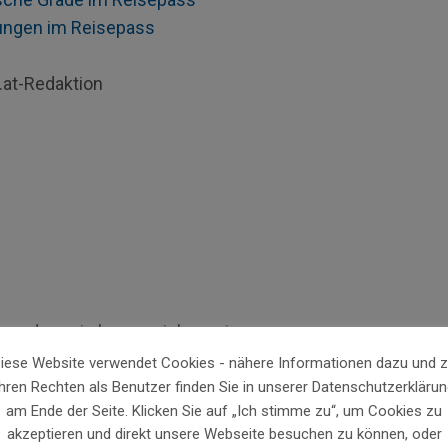
ungen im Reisepass
.at-Redaktion
hwunden, wie komme ich zu einem neuen
iese Website verwendet Cookies - nähere Informationen dazu und 
Ihren Rechten als Benutzer finden Sie in unserer Datenschutzerklärun
am Ende der Seite. Klicken Sie auf „Ich stimme zu“, um Cookies zu
akzeptieren und direkt unsere Webseite besuchen zu können, oder
hkeit einer Terminvereinbarung (online,