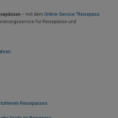
isepässen
– mit dem
Online-Service "Reisepass
innerungsservice für Reisepässe und
ahren
stohlenen Reisepasses
che Grade im Reisepass