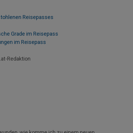
stohlenen Reisepasses
che Grade im Reisepass
ungen im Reisepass
.at-Redaktion
hwunden, wie komme ich zu einem neuen