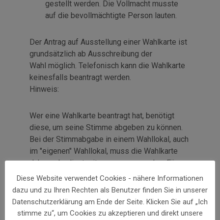
gestellt werden. Die Vollmacht musste
auf die bevollmächtigte Person lauten.
Der Antrag auf Ausstellung einer Wahlkarte ist
grundsätzlich ab Ausschreibung der
Wahl möglich. Telefonisch kann die Wahlkarte
keinesfalls beantragt werden.
Hinweis:
Wer eine Wahlkarte beantragt hat, benötigt
diese, um seine Stimme abgeben zu können.
Bei der Stimmabgabe in einem Wahllokal, auch
im "eigenen" Wahllokal, muss die Wahlkarte
daher unbedingt mitgenommen werden. Für
eine verloren gegangene Wahlkarte darf kein
Diese Website verwendet Cookies - nähere Informationen
Duplikat ausgestellt werden.
dazu und zu Ihren Rechten als Benutzer finden Sie in unserer
Datenschutzerklärung am Ende der Seite. Klicken Sie auf „Ich
Erforderliche
stimme zu“, um Cookies zu akzeptieren und direkt unsere