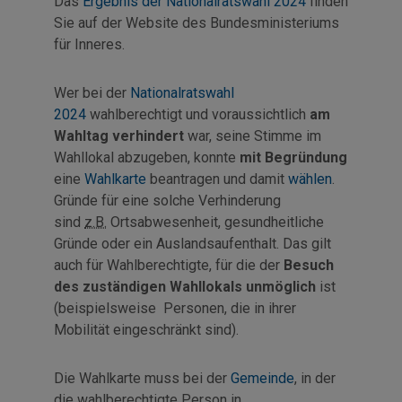
Das
Ergebnis der Nationalratswahl 2024
finden
Sie auf der Website des Bundesministeriums
für Inneres.
Wer bei der
Nationalratswahl
2024
wahlberechtigt und voraussichtlich
am
Wahltag verhindert
war, seine Stimme im
Wahllokal abzugeben, konnte
mit Begründung
eine
Wahlkarte
beantragen und damit
wählen
.
Gründe für eine solche Verhinderung
sind
z.B.
Ortsabwesenheit, gesundheitliche
Gründe oder ein Auslandsaufenthalt. Das gilt
auch für Wahlberechtigte, für die der
Besuch
des zuständigen Wahllokals unmöglich
ist
(beispielsweise Personen, die in ihrer
Mobilität eingeschränkt sind).
Die Wahlkarte muss bei der
Gemeinde
, in der
die wahlberechtigte Person in