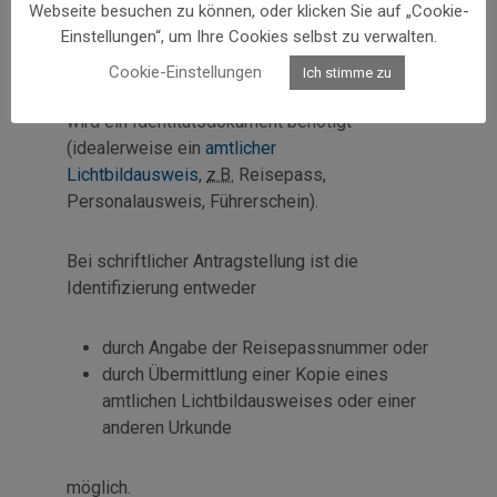
Webseite besuchen zu können, oder klicken Sie auf „Cookie-
Angaben
bzw.
Beilagen
Einstellungen“, um Ihre Cookies selbst zu verwalten.
Cookie-Einstellungen
Ich stimme zu
Für persönliche (mündliche) Wahlkartenanträge
wird ein Identitätsdokument benötigt
(idealerweise ein
amtlicher
Lichtbildausweis
,
z.B.
Reisepass,
Personalausweis, Führerschein).
Bei schriftlicher Antragstellung ist die
Identifizierung entweder
durch Angabe der Reisepassnummer oder
durch Übermittlung einer Kopie eines
amtlichen Lichtbildausweises oder einer
anderen Urkunde
möglich.