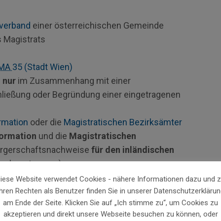
verband
einer österreichischen Gemeinde
 Magistrats
MA
35 (Stadt Wien)
)
nur
im Zusammenhang mit einer
ließung oder Begründung einer eingetragenen
rmation
oder die
Magistratischen Bezirksämter
formation
und die
Magistratischen
rgerschaftsnachweise
für den inländischen
assbeantragung).
iese Website verwendet Cookies - nähere Informationen dazu und 
Ihren Rechten als Benutzer finden Sie in unserer Datenschutzerklärun
Person ihren Hauptwohnsitz hat. Zur Ausstellung
am Ende der Seite. Klicken Sie auf „Ich stimme zu“, um Cookies zu
ngelegenheiten und zur Entscheidung über
akzeptieren und direkt unsere Webseite besuchen zu können, oder
ig, an die sich die Person wendet.