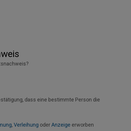
hweis
tsnachweis?
estätigung, dass eine bestimmte Person die
.
mung
,
Verleihung
oder
Anzeige
erworben