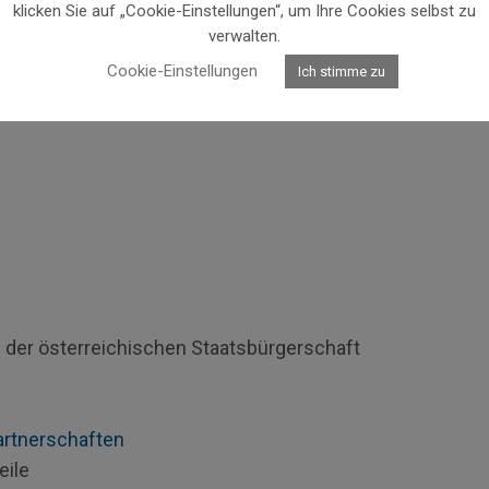
klicken Sie auf „Cookie-Einstellungen“, um Ihre Cookies selbst zu
verwalten.
ptwohnsitz
in Österreich
haben, erhalten den
Cookie-Einstellungen
Ich stimme zu
iligen
österreichischen Vertretungsbehörde
ng der österreichischen Staatsbürgerschaft
artnerschaften
eile