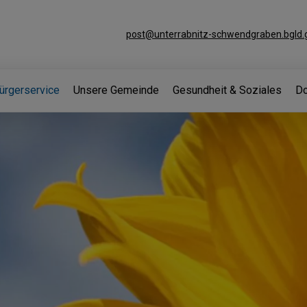
post@unterrabnitz-schwendgraben.bgld.g
ürgerservice
Unsere Gemeinde
Gesundheit & Soziales
Do