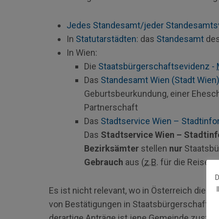
Jedes Standesamt/jeder Standesamts
In
Statutarstädten
: das
Standesamt
des
In Wien:
Die
Staatsbürgerschaftsevidenz -
Das
Standesamt Wien (Stadt Wien
Geburtsbeurkundung, einer Ehesch
Partnerschaft
Das
Stadtservice Wien – Stadtinfo
Das
Stadtservice Wien – Stadtin
Bezirksämter
stellen
nur
Staatsbü
Gebrauch
aus (
z.B.
für die Reisep
D
Es ist nicht relevant, wo in Österreich die 
von Bestätigungen in Staatsbürgerschaftsa
derartige Anträge ist jene Gemeinde zuständ